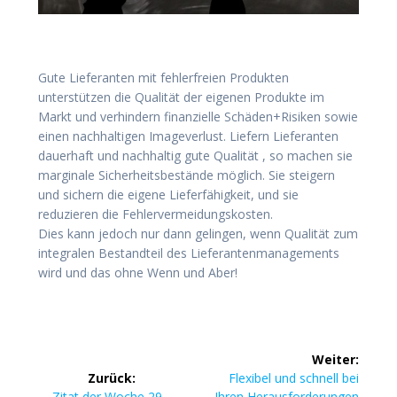
Gute Lieferanten mit fehlerfreien Produkten
unterstützen die Qualität der eigenen Produkte im
Markt und verhindern finanzielle Schäden+Risiken sowie
einen nachhaltigen Imageverlust. Liefern Lieferanten
dauerhaft und nachhaltig gute Qualität , so machen sie
marginale Sicherheitsbestände möglich. Sie steigern
und sichern die eigene Lieferfähigkeit, und sie
reduzieren die Fehlervermeidungskosten.
Dies kann jedoch nur dann gelingen, wenn Qualität zum
integralen Bestandteil des Lieferantenmanagements
wird und das ohne Wenn und Aber!
Beitragsnavigation
Weiter:
Nächster
Zurück:
Flexibel und schnell bei
Vorheriger
Beitrag:
Zitat der Woche 29…
Ihren Herausforderungen